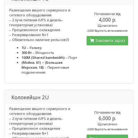
Размещение вашего серверного и
Починаючи від
сетевого оборудования
4,000 p.
– 2 луча питания (UPS и дизель-
генераторная установка)
Щомісячно
– Прецизионное охлаждение
2,000 Вартість встановлення
– Резервирование N+1
– Обязательно наличие рельсов (!)
Замовити зараз
1U
– Размер
300 Вт
– Мощность
100M (Shared bandwidth)
– Порт
(Мойка, 61) – (Большая
Морская, 18)
– Пиринговые
подключения
Колокейшн 2U
Размещение вашего серверного и
Починаючи від
сетевого оборудования
6,000 p.
– 2 луча питания (UPS и дизель-
генераторная установка)
Щомісячно
– Прецизионное охлаждение
2,000 Вартість встановлення
– Резервирование N+1