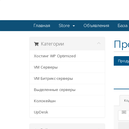
Главная
Store
Объявления
База
Пр
Категории
Хостинг WP Optimized
Проду
VM Серверы
VM Битрикс-серверы
Выделенные серверы
Колокейшн
Ко
UpDesk