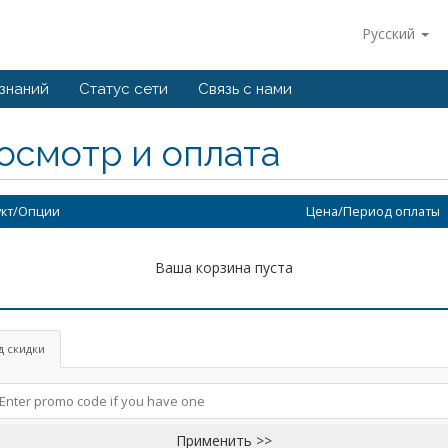
Русский
 знаний
Статус сети
Связь с нами
осмотр и оплата
кт/Опции
Цена/Период оплаты
Ваша корзина пуста
д скидки
Применить >>