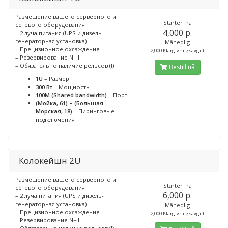
Размещение вашего серверного и
Starter fra
сетевого оборудования
4,000 p.
– 2 луча питания (UPS и дизель-
генераторная установка)
Månedlig
– Прецизионное охлаждение
2,000 Klargjøringsavgift
– Резервирование N+1
– Обязательно наличие рельсов (!)
Bestill nå
1U
– Размер
300 Вт
– Мощность
100M (Shared bandwidth)
– Порт
(Мойка, 61) – (Большая
Морская, 18)
– Пиринговые
подключения
Колокейшн 2U
Размещение вашего серверного и
Starter fra
сетевого оборудования
6,000 p.
– 2 луча питания (UPS и дизель-
генераторная установка)
Månedlig
– Прецизионное охлаждение
2,000 Klargjøringsavgift
– Резервирование N+1