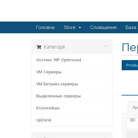
Головна
Store
Сповіщення
База 
Пе
Категорії
Хостинг WP Optimized
Produ
VM Серверы
VM Битрикс-серверы
Выделенные серверы
Колокейшн
Пр
UpDesk