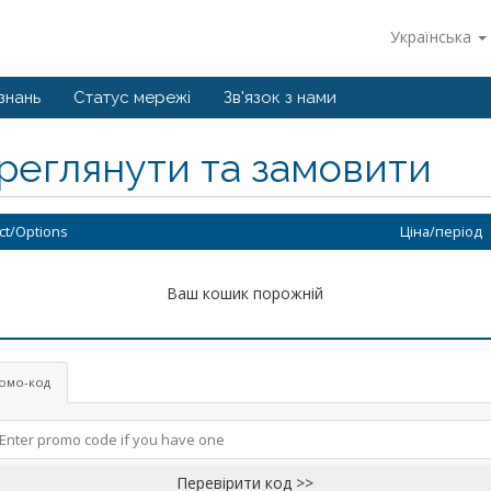
Українська
знань
Статус мережі
Зв'язок з нами
реглянути та замовити
ct/Options
Ціна/період
Ваш кошик порожній
омо-код
Перевірити код >>