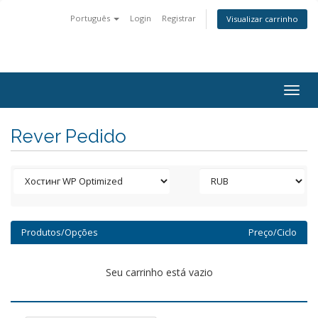
Português
Login
Registrar
Visualizar carrinho
Togg
navig
Rever Pedido
Produtos/Opções
Preço/Ciclo
Seu carrinho está vazio