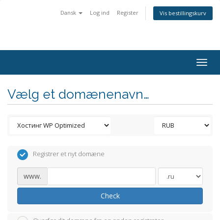
Dansk
Log ind
Register
Vis bestillingskurv
Togg
navig
Vælg et domænenavn…
Registrer et nyt domæne
www.
Check